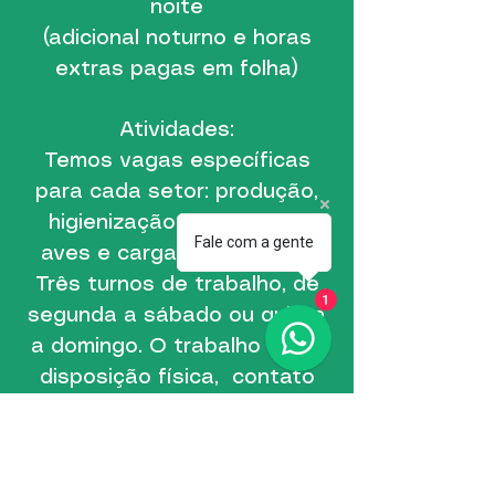
noite
(adicional noturno e horas
extras pagas em folha)
Atividades:
Temos vagas específicas
para cada setor: produção,
higienização, pendura de
Fale com a gente
aves e carga e descarga.
Três turnos de trabalho, de
1
segunda a sábado ou quinta
a domingo. O trabalho exige
disposição física, contato
com produtos de origem
animal, frio e ruído.
NÃO é
necessária experiência.