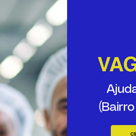
VA
Ajud
(Bairr
Cl