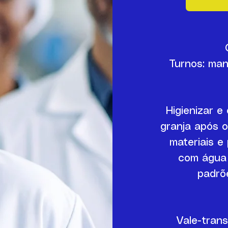
Turnos: manh
Higienizar e
granja após 
materiais e
com água 
padrõ
Vale-trans