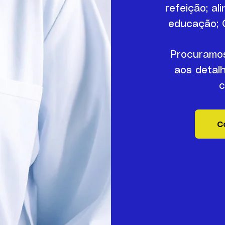
refeição; al
educação;
Procuramos
aos detal
c
C