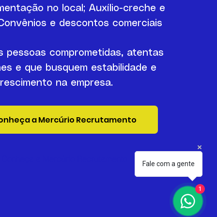
imentação no local;
Auxílio-creche e
Convênios e descontos comerciais
 pessoas comprometidas, atentas
hes e que busquem estabilidade e
rescimento na empresa.
onheça a Mercúrio Recrutamento
Conheça a Mercúrio Recrutamento
Fale com a gente
1