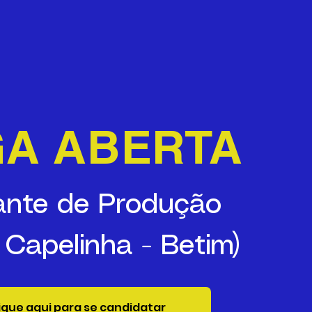
GA ABERTA
ante de Produção
o Capelinha - Betim)
ique aqui para se candidatar