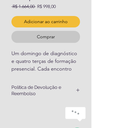
Preço normal
Preço promocional
 R$ 1.664,00 
R$ 998,00
Adicionar ao carrinho
Comprar
Um domingo de diagnóstico 
e quatro terças de formação 
presencial. Cada encontro 
aprofunda uma competência 
essencial da liderança a partir 
Política de Devolução e
do que você descobriu 
Reembolso
sobre si.
Política de Cancelamento e 
O programa começa no 
Reembolso — Mercurio Educação 
Pocket
, onde você identifica 
Corporativa
seu perfil de liderança, 