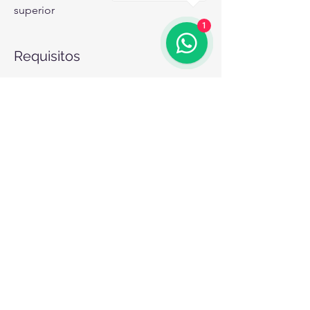
superior
1
Requisitos
Formação: 
Graduação em Engenharia, 
em qualquer modalidade, com 
especialização em Engenharia de 
Segurança do Trabalho e registro ativo 
no CREA.
Experiência: 
Experiência prévia 
comprovada na área de segurança do 
trabalho, com vivência no setor 
industrial, preferencialmente em 
agroindústria.
Conhecimentos técnicos: 
Domínio das 
Normas Regulamentadoras e da 
legislação de Saúde e Segurança do 
Trabalho (SST), conhecimento na 
elaboração de programas de gestão de 
riscos, experiência em investigação e 