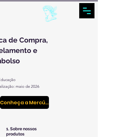
ica de Compra,
elamento e
bolso
 Educação
alização: maio de 2026
Conheça a Mercúrio Recrutamento
1. Sobre nossos
produtos