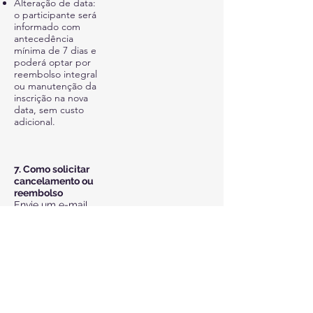
Alteração de data:
o participante será
informado com
antecedência
mínima de 7 dias e
poderá optar por
reembolso integral
ou manutenção da
inscrição na nova
data, sem custo
adicional.
7. Como solicitar
cancelamento ou
reembolso
Envie um e-mail
para
contato@me
rcurioeducacao.c
om
contendo:
Nome completo
Produto adquirido
Data da compra
Comprovante de
inscrição