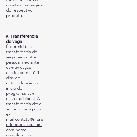
constam na página
do respectivo
produto.
5. Transferência
de vaga
É permitida a
transferência de
vaga para outra
pessoa mediante
comunicação
escrita com até 3
dias de
antecedência ao
início do
programa, sem
custo adicional. A
transferência deve
ser solicitada pelo
e-
mail
contato@merc
urioeducacao.com
com nome
completo do