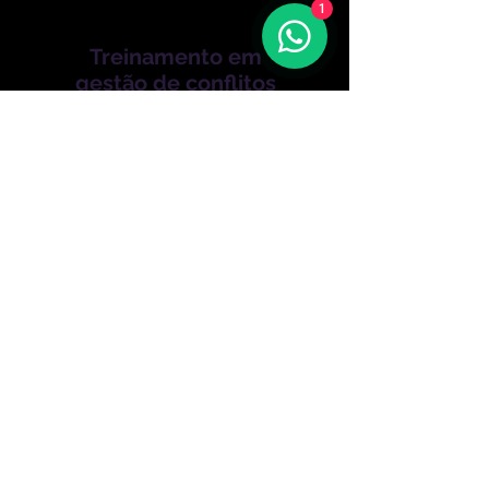
1
Treinamento em
gestão de conflitos
Programa que prepara
líderes e equipes para lidar
com tensões com equilíbrio
e critério.
Boa parte da rotatividade
vem de lideranças sem
gestão emocional adequada.
Ensinamos mediação,
comunicação e escuta ativa
para resolver conflitos na