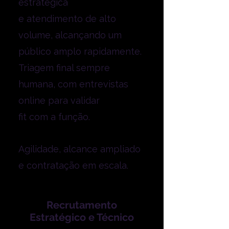
estratégica
e atendimento de alto
volume, alcançando um
público amplo rapidamente.
Triagem final sempre
humana, com entrevistas
online para validar
fit com a função.
Agilidade, alcance ampliado
e contratação em escala.
Recrutamento
Estratégico e Técnico