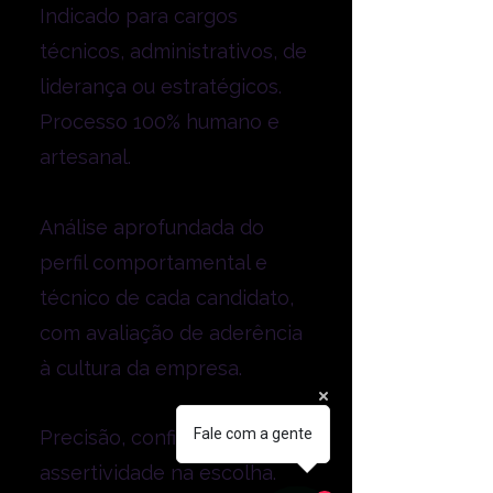
Indicado para cargos
técnicos, administrativos, de
liderança ou estratégicos.
Processo 100% humano e
artesanal.
Análise aprofundada do
perfil comportamental e
técnico de cada candidato,
com avaliação de aderência
à cultura da empresa.
Fale com a gente
Precisão, confidencialidade e
assertividade na escolha.